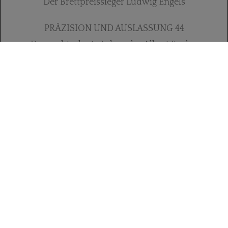
Der Brettpreissieger Ludwig Engels
PRÄZISION UND AUSLASSUNG 44
Das ambivalente Leben des Albert Becker
HINTERGRÜNDE UND FUNDSTÜCKE 50
Über Justin Corfields „Pawns in a Greater Game“
FIKTION UND WIRKLICHKEIT 52
„Die Schachspieler von Buenos Aires“ und Sonja Graf
SCHACHOLYMPIADEN 55
Eine Grafik
BILDIMPRESSIONEN 56
RUBRIKEN