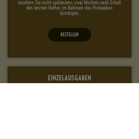
insofern Sie nicht spätestens zwei Wochen nach Erhalt
des letzten Heftes im Rahmen des Probeabos
kündigen.
BESTELLEN
EINZELAUSGABEN
8 €*
Die Ausgaben 2/01-1/04 kosten 5 €*