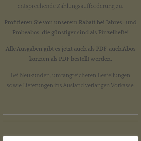
entsprechende Zahlungsaufforderung zu.
Profitieren Sie von unserem Rabatt bei Jahres- und
Probeabos, die günstiger sind als Einzelhefte!
Alle Ausgaben gibt es jetzt auch als PDF, auch Abos
können als PDF bestellt werden.
Bei Neukunden, umfangreicheren Bestellungen
sowie Lieferungen ins Ausland verlangen Vorkasse.