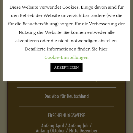
JAHRESABO
Diese Website verwendet Cookies. Einige davon sind für
den Betrieb der Website unverzichtbar, andere (wie die
30 €
für die Besucherzählung) sorgen für die Verbesserung der
Nutzung der Website. Sie können entweder alle
akzeptieren oder die nicht-notwendigen abstellen.
Detailierte Informationen finden Sie
hier
.
Vier Ausgaben im Jahr
Cookie-Einstellungen
AKZEPTIEREN
Profitieren Sie von unserem Abo-Rabatt, und sparen
Sie im Vergleich zum Kauf von Einzelheften 50 Cent
pro Heft inklusive freier Zustellung!
Das Abo für Deutschland
ERSCHEINUNGSWEISE
Anfang April / Anfang Juli /
Anfang Oktober / Mitte Dezember