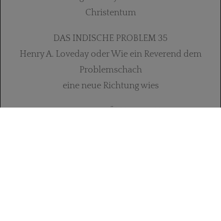
Christentum
DAS INDISCHE PROBLEM 35
Henry A. Loveday oder Wie ein Reverend dem
Problemschach
eine neue Richtung wies
SCHACHLICHE GÖTTERWELTEN 42
Religiös motivierte schachliche Spiel- und
Bildgestaltung
KLERIKER, SCHACHMEISTER, AUTOR 46
Leben und Werk des Reverend George Alcock
MacDonnell