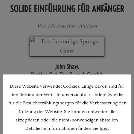
SOLIDE EINFÜHRUNG FÜR ANFÄNGER
Von FM Joachim Wintzer
John Shaw,
Starting Out: The Queen’s Gambit,
Everyman Publishers 2002,
Diese Website verwendet Cookies. Einige davon sind für
Sprache: Englisch,
den Betrieb der Website unverzichtbar, andere (wie die
Paperback, 144 S.,
für die Besucherzählung) sorgen für die Verbesserung der
20,35 Euro
Nutzung der Website. Sie können entweder alle
akzeptieren oder die nicht-notwendigen abstellen.
​(Das Belegexemplar wurde freundlicherweise von der Firma
Niggemann
zur
Verfügung gestellt.)
Detailierte Informationen finden Sie
hier
.