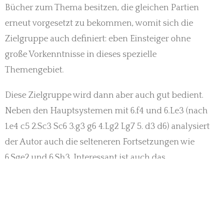
Bücher zum Thema besitzen, die gleichen Partien
erneut vorgesetzt zu bekommen, womit sich die
Zielgruppe auch definiert: eben Einsteiger ohne
große Vorkenntnisse in dieses spezielle
Themengebiet.
Diese Zielgruppe wird dann aber auch gut bedient.
Neben den Hauptsystemen mit 6.f4 und 6.Le3 (nach
1.e4 c5 2.Sc3 Sc6 3.g3 g6 4.Lg2 Lg7 5. d3 d6) analysiert
der Autor auch die selteneren Fortsetzungen wie
6.Sge2 und 6.Sh3. Interessant ist auch das
Schlusskapitel, wo sich Palliser über diverse
Zugfolgen Gedanken macht und Ansätze wie 1.e4 c5
2.d3 bzw. 2.g3 vorstellt. In jedem Kapitel finden sich