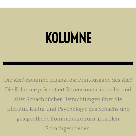
KOLUMNE
Die
Karl
-Kolumne ergänzt die Printausgabe des
Karl
.
Die Kolumne präsentiert Rezensionen aktueller und
alter Schachbücher, Betrachtungen über die
Literatur, Kultur und Psychologie des Schachs und
gelegentliche Kommentare zum aktuellen
Schachgeschehen.