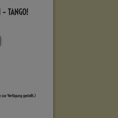
N – TANGO!
n
zur Verfügung gestellt.)