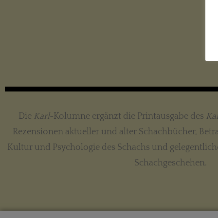
Die
Karl
-Kolumne ergänzt die Printausgabe des
Kar
Rezensionen aktueller und alter Schachbücher, Betra
Kultur und Psychologie des Schachs und gelegentli
Schachgeschehen.