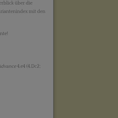
rblick über die
Variantenindex mit den
nte!
 Advance
4.e4 (4.Dc2;