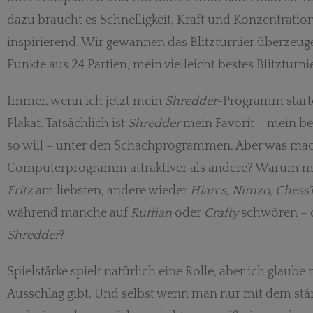
dazu braucht es Schnelligkeit, Kraft und Konzentration
inspirierend. Wir gewannen das Blitzturnier überzeug
Punkte aus 24 Partien, mein vielleicht bestes Blitzturn
Immer, wenn ich jetzt mein
Shredder
-Programm starte
Plakat. Tatsächlich ist
Shredder
mein Favorit – mein b
so will – unter den Schachprogrammen. Aber was mac
Computerprogramm attraktiver als andere? Warum 
Fritz
am liebsten, andere wieder
Hiarcs
,
Nimzo
,
ChessT
während manche auf
Ruffian
oder
Crafty
schwören – o
Shredder
?
Spielstärke spielt natürlich eine Rolle, aber ich glaube 
Ausschlag gibt. Und selbst wenn man nur mit dem st