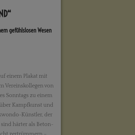
ND“
nem gefühlslosen Wesen
 auf einem Plakat mit
em Vereinskollegen von
ines Sonntags zu einem
ns über Kampfkunst und
kwondo-Künstler, der
 sind härter als Beton-
nicht zertrümmern –