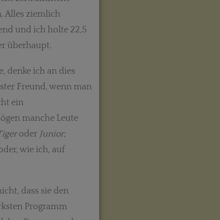
. Alles ziemlich
end und ich holte 22,5
ier überhaupt.
, denke ich an dies
ester Freund, wenn man
ht ein
mögen manche Leute
iger
oder
Junior
,
der, wie ich, auf
nicht, dass sie den
ärksten Programm