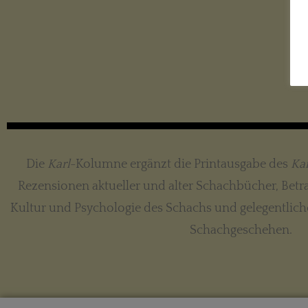
Die
Karl
-Kolumne ergänzt die Printausgabe des
Kar
Rezensionen aktueller und alter Schachbücher, Betra
Kultur und Psychologie des Schachs und gelegentli
Schachgeschehen.