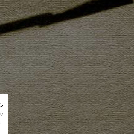
eb
g)
n