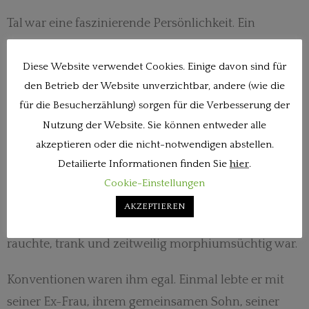
Tal war eine faszinierende Persönlichkeit. Ein
hochbegabter und intelligenter Künstler, der nur für
Diese Website verwendet Cookies. Einige davon sind für
das Schach lebte; für den Geld keine Rolle spielte, der
den Betrieb der Website unverzichtbar, andere (wie die
es bedenkenlos weggab und nie ein Portemonnaie
für die Besucherzählung) sorgen für die Verbesserung der
besaß; der mit 17 bereits studierte, weil er zwei
Nutzung der Website. Sie können entweder alle
Schulklassen überspringen konnte; der alles, was er
akzeptieren oder die nicht-notwendigen abstellen.
tat, leidenschaftlich tat und der auf seine eigene
Detailierte Informationen finden Sie
hier
.
Gesundheit genauso wenig achtete wie auf die
Cookie-Einstellungen
anderen „Kleinigkeiten“ des Lebens; der trotz
AKZEPTIEREN
schwerer gesundheitlicher Probleme exzessiv
rauchte, trank und zeitweilig morphiumsüchtig war.
Konventionen waren ihm egal. Einmal lebte er mit
seiner Ex-Frau, ihrem gemeinsamen Sohn, seiner