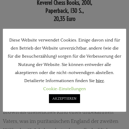
Keverel Chess Books, 2001,
Paperback, 130 S.,
20,35 Euro
Diese Website verwendet Cookies. Einige davon sind für
Cecil de Vere ist das klassische Beispiel eines
den Betrieb der Website unverzichtbar, andere (wie die
für die Besucherzählung) sorgen für die Verbesserung der
talentierten Gescheiterten. Intelligent, gut aussehend
Nutzung der Website. Sie können entweder alle
und mit beträchtlicher Schachbegabung gesegnet,
akzeptieren oder die nicht-notwendigen abstellen.
starb er im Februar 1875 mit nicht ganz dreißig
Detailierte Informationen finden Sie
hier
.
Jahren als einsamer Alkoholiker an Tuberkulose. Sein
Cookie-Einstellungen
Start ins Leben war nicht leicht. Geboren wurde er
AKZEPTIEREN
am 14.2.1845 unter dem Namen Cecil Valentine
Brown als uneheliches Kind eines unbekannten
Vaters, was im puritanischen England der zweiten