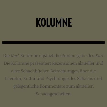
KOLUMNE
Die
Karl
-Kolumne ergänzt die Printausgabe des
Karl
.
Die Kolumne präsentiert Rezensionen aktueller und
alter Schachbücher, Betrachtungen über die
Literatur, Kultur und Psychologie des Schachs und
gelegentliche Kommentare zum aktuellen
Schachgeschehen.