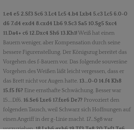
1.e4 e5 2.Sf3 Sc6 3.Lc4 Lc5 4.b4 Lxb4 5.c3 Lc5 6.0-0
d6 7.d4 exd4 8.cxd4 Lb6 9.Sc3 Sa5 10.Sg5 Sxc4
11.Da4+ c6 12.Dxc4 Sh6 13.Kh1!
Weiß hat einen
Bauern weniger, aber Kompensation durch seine
bessere Figurenstellung. Der Königszug bereitet das
Vorgehen des f-Bauern vor. Das folgende souveräne
Vorgehen des Weißen läßt leicht vergessen, dass er
das Brett nicht vor Augen hatte.
13…0-0 14.f4 Kh8
15.f5 f6?
Eine ernsthafte Schwächung. Besser war
15….Df6.
16.Se6 Lxe6 17.fxe6 De7?
Provoziert den
folgenden Tausch, weil Schwarz sich Hoffnungen auf
einen Angriff in der g-Linie macht. 17…Sg8 war
vorzuziehen.
18.Lxh6 gxh6 19.Tf3 Tg8 20.Taf1 Tg6