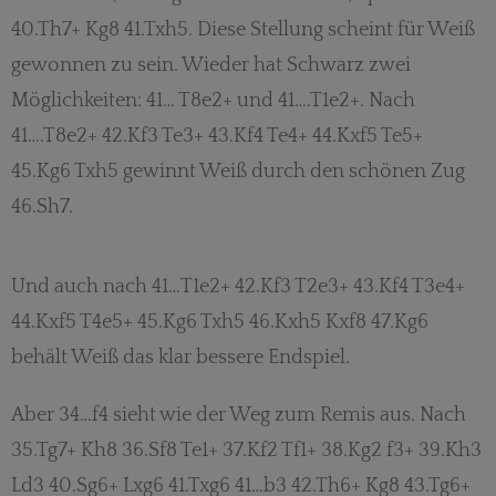
40.Th7+ Kg8 41.Txh5. Diese Stellung scheint für Weiß
gewonnen zu sein. Wieder hat Schwarz zwei
Möglichkeiten: 41… T8e2+ und 41….T1e2+. Nach
41….T8e2+ 42.Kf3 Te3+ 43.Kf4 Te4+ 44.Kxf5 Te5+
45.Kg6 Txh5 gewinnt Weiß durch den schönen Zug
46.Sh7.
Und auch nach 41…T1e2+ 42.Kf3 T2e3+ 43.Kf4 T3e4+
44.Kxf5 T4e5+ 45.Kg6 Txh5 46.Kxh5 Kxf8 47.Kg6
behält Weiß das klar bessere Endspiel.
Aber 34…f4 sieht wie der Weg zum Remis aus. Nach
35.Tg7+ Kh8 36.Sf8 Te1+ 37.Kf2 Tf1+ 38.Kg2 f3+ 39.Kh3
Ld3 40.Sg6+ Lxg6 41.Txg6 41…b3 42.Th6+ Kg8 43.Tg6+