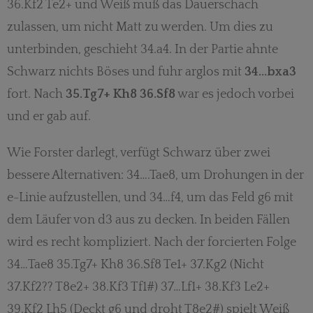
36.Kf2 Te2+ und Weiß muß das Dauerschach
zulassen, um nicht Matt zu werden. Um dies zu
unterbinden, geschieht 34.a4. In der Partie ahnte
Schwarz nichts Böses und fuhr arglos mit
34…bxa3
fort. Nach
35.Tg7+ Kh8 36.Sf8
war es jedoch vorbei
und er gab auf.
Wie Forster darlegt, verfügt Schwarz über zwei
bessere Alternativen: 34….Tae8, um Drohungen in der
e-Linie aufzustellen, und 34…f4, um das Feld g6 mit
dem Läufer von d3 aus zu decken. In beiden Fällen
wird es recht kompliziert. Nach der forcierten Folge
34…Tae8 35.Tg7+ Kh8 36.Sf8 Te1+ 37.Kg2 (Nicht
37.Kf2?? T8e2+ 38.Kf3 Tf1#) 37…Lf1+ 38.Kf3 Le2+
39.Kf2 Lh5 (Deckt g6 und droht T8e2#) spielt Weiß