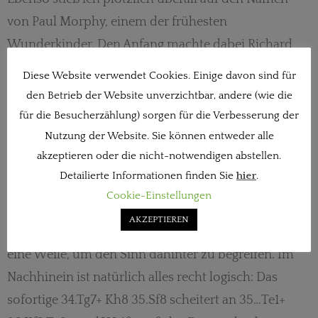
von Paul Morphy, einem der frühesten
Wunderkinder. Den Anfang machte dabei Richard
Forsters ausgezeichnete Chesscafe Kolumne, in der
Diese Website verwendet Cookies. Einige davon sind für
er folgende Stellung präsentierte, die in einer in Paris
den Betrieb der Website unverzichtbar, andere (wie die
1863 gespielten Vorgabepartie Morphys gegen
für die Besucherzählung) sorgen für die Verbesserung der
Maurian aufs Brett gekommen war. Weiß am Zug, wie
Nutzung der Website. Sie können entweder alle
akzeptieren oder die nicht-notwendigen abstellen.
ist die Stellung einzuschätzen und was soll Weiß
Detailierte Informationen finden Sie
hier
.
ziehen?
Cookie-Einstellungen
AKZEPTIEREN
Morphy zog überraschend
34.a4!
und ich brauchte
eine Weile, um den Sinn dahinter zu begreifen. Im
Nachhinein ist natürlich alles recht logisch: Das
sofortige 34.Tg7+ Kh8 35.Sf8 scheitert an 35…Te1+