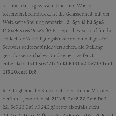
übt aber einen gewissen Druck aus. Was im
folgenden beeindruckt, ist die Gelassenheit, mit der
Weiß seine Stellung verstärkt.
12…Sg4 13.h3 Sge5
14.Sxe5 Sxe5 15.Le2 f5?
Ein typisches Beispiel für die
schlechten Verteidigungskünste der damaligen Zeit.
Schwarz sollte natürlich versuchen, die Stellung
geschlossen zu halten. Und seinen Läufer c8
entwickeln.
16.f4 Sc6 17.Lc4+ Kh8 18.Lb2 De7 19.Tde1
Tf6 20.exf5 Df8
Jetzt folgt eine der Kombinationen, für die Morphy
berühmt geworden ist.
21.Te8! Dxe8 22.Dxf6 De7
22…Se5 23.Dg5 h6 24.Dg3 rettet ebenfalls nicht.
23.Dxg7+ Dxg7 24.f6 Dxg2+ 25.Kxg2 Lxh3+ 26.Kxh3