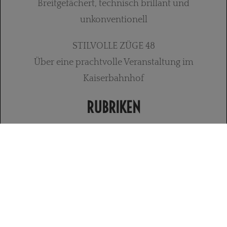
Breitgefächert, technisch brillant und
unkonventionell
STILVOLLE ZÜGE 48
Über eine prachtvolle Veranstaltung im
Kaiserbahnhof
RUBRIKEN
IM PORTRÄT: THOMAS WEISCHEDE 52
DER STIL IST DER MENSCH SELBST 56
Kolumne von Wolfram Runkel
… SIEGEN? ÜBERSTEHEN IST ALLES 58
Von Michael Ehn und Ernst Strouhal