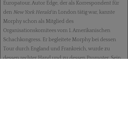
Europatour. Autor Edge, der als Korrespondent für
den
New York Herald
in London tätig war, kannte
Morphy schon als Mitglied des
Organisationskomitees vom 1. Amerikanischen
Schachkongress. Er be­gleitete Morphy bei dessen
Tour durch England und Frankreich, wurde zu
dessen rechter Hand und zu dessen Promoter. Sein
Buch liefert viele unbezahlbare Einblicke und
Anekdoten aus nächster Nähe. Und ein ganzes
Kapitel widmet Edge der „Staunton Affair“, in der er
nicht ohne Polemik gegen dessen Machenschaften
ankämpft. Staunton nutzte seine Kolumne, um
Morphy herabzuwürdigen und Public Relation in
eigener Sache zu betreiben, indem er in seinem