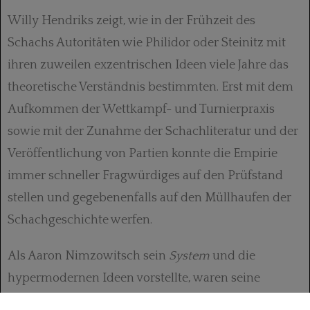
Willy Hendriks zeigt, wie in der Frühzeit des
Schachs Autoritäten wie Philidor oder Steinitz mit
ihren zuweilen exzentrischen Ideen viele Jahre das
theoretische Verständnis bestimmten. Erst mit dem
Aufkommen der Wettkampf- und Turnierpraxis
sowie mit der Zunahme der Schachliteratur und der
Veröffentlichung von Partien konnte die Empirie
immer schneller Fragwürdiges auf den Prüfstand
stellen und gegebenenfalls auf den Müllhaufen der
Schachgeschichte werfen.
Als Aaron Nimzowitsch sein
System
und die
hypermodernen Ideen vorstellte, waren seine
Zeitgenossen skeptisch. Es dauerte eine Weile, so