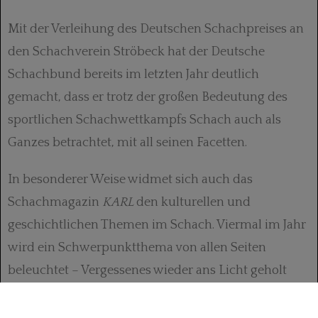
Mit der Verleihung des Deutschen Schachpreises an
den Schachverein Ströbeck hat der Deutsche
Schachbund bereits im letzten Jahr deutlich
gemacht, dass er trotz der großen Bedeutung des
sportlichen Schachwettkampfs Schach auch als
Ganzes betrachtet, mit all seinen Facetten.
In besonderer Weise widmet sich auch das
Schachmagazin
KARL
den kulturellen und
geschichtlichen Themen im Schach. Viermal im Jahr
wird ein Schwerpunktthema von allen Seiten
beleuchtet – Vergessenes wieder ans Licht geholt
und gut Bekanntes neu betrachtet.