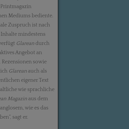
r-Printmagazin
rnen Mediums bediente.
ale Zuspruch ist nach
e Inhalte mindestens
verfügt
Glarean
durch
aktives Angebot an
n, Rezensionen sowie
sich
Glarean
auch als
tlichen eigener Text
altliche wie sprachliche
ean Magazin
aus dem
anglosem, wie es das
n“, sagt er.