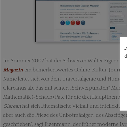
D
d
Im Sommer 2007 hat der Schweizer Walter Eigenma
Magazin
ein bemerkenswertes Online-Kultur-Journal 
Name leitet sich von dem Universalgenie und Humani
Glareanus ab, das mit seinen „Schwerpunkten“ Musik
Mathematik (=Schach) Pate für die drei Hauptthemen d
Glarean
hat sich „thematische Vielfalt und intellektuel
aber auch die Pflege des Unbotmäßigen, des Abseitige
geschrieben“, sagt Eigenmann, der früher moderne Lyr