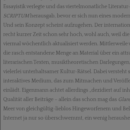
Essayistik verlegte und das viertelmonatliche Literatu
SCRIPTUM
herausgab, bevor er sich nun eines mode
Und sein Konzept scheint aufzugehen. Der internation
recht kurzer Zeit schon sehr hoch, wohl auch, weil di
viermal wöchentlich aktualisiert werden. Mittlerweile 
die rasch entstandene Menge an Material über ein attr
literarischen Texten, musiktheoretischen Darlegunge
vielerlei unterhaltsamer Kultur-Rätsel. Dabei versteht 
interaktives Medium, das zum Mitmachen und Veröffen
einlädt. Eigenmann achtet allerdings „dezidiert auf inh
Qualität aller Beiträge – allein das schon mag das
Glar
Meer von gleichgültig-lieblos Hingeworfenem und Bel
Internet ja nur so überschwemmt, ein wenig heraushebe