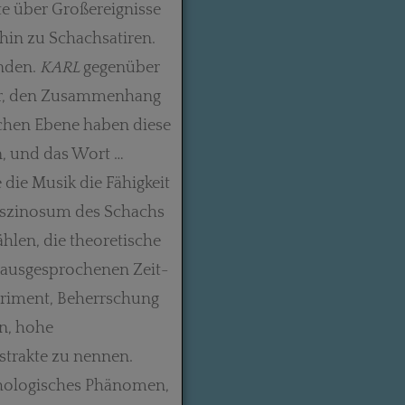
e über Großereignisse
in zu Schachsatiren.
unden.
KARL
gegenüber
 war, den Zusammenhang
schen Ebene haben diese
n, und das Wort …
 die Musik die Fähigkeit
Faszinosum des Schachs
ählen, die theoretische
 ausgesprochenen Zeit-
eriment, Beherrschung
n, hohe
strakte zu nennen.
chologisches Phänomen,