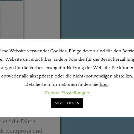
iese Website verwendet Cookies. Einige davon sind für den Betri
er Website unverzichtbar, andere (wie die für die Besucherzählun
nn mit seinem
Glarean
sorgen für die Verbesserung der Nutzung der Website. Sie könne
ins Leben gerufen. Der
entweder alle akzeptieren oder die nicht-notwendigen abstellen.
sten der Renaissance
Detailierte Informationen finden Sie
hier
.
, Dichtung und
Cookie-Einstellungen
er Website steht.
AKZEPTIEREN
le Offenheit, vor allem
n auf die Fahne
ik, Kurzprosa und