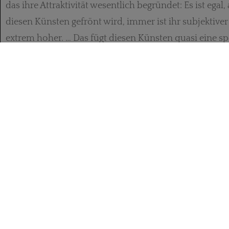
das ihre Attraktivität wesentlich begründet: Es ist egal
diesen Künsten gefrönt wird, immer ist ihr subjektiver
extrem hoher. … Das fügt diesen Künsten quasi eine s
hinzu – eine Vereinnahmung des ganzen Menschen, di
Kulturbereichen … nicht in diesem Ausmaß gegeben ist
Ein Besuch auf der Seite mit niveauvollem Inhalt lohn
nach einem solchen
KARL
-Schwerpunkt!
NEUES
ÜBER UNS