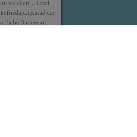
, auf welchem … Level
 Befriedigungsgrad ein
portliche Dimension
e in anderen
.“
t sich – insbesondere
SELBSTPORTRÄT
DATENSCHUTZERKLÄRUNG
AGB
IMPRESSUM