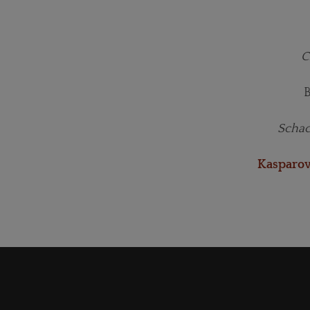
C
B
Schac
Kasparo