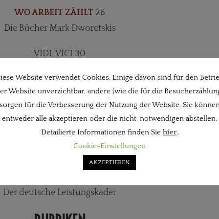
WO ARBEIT ZÄHLT
26
Die Bücher Mark Dworetskis
VIDI, VICI 30
iduelles Lernen mit Trainings-DVDs
iese Website verwendet Cookies. Einige davon sind für den Betri
er Website unverzichtbar, andere (wie die für die Besucherzählun
OHNE FLEISS, KEIN PREIS 32
sorgen für die Verbesserung der Nutzung der Website. Sie könne
Schachschulen in Deutschland
entweder alle akzeptieren oder die nicht-notwendigen abstellen.
Detailierte Informationen finden Sie
hier
.
DAHEIM UND ÜBERALL 38
Cookie-Einstellungen
Schachtraining im Internet
AKZEPTIEREN
NUR DIE BESTEN 42
Der deutsche Leistungskader