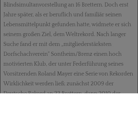
Blindsimultanvorstellung an 16 Brettern. Doch erst
Jahre später, als er beruflich und familiär seinen
Lebensmittelpunkt gefunden hatte, widmete er sich
seinem großen Ziel, dem Weltrekord. Nach langer
Suche fand er mit dem „mitgliederstärksten
Dorfschachverein“ Sontheim/Brenz einen hoch
motivierten Klub, der unter Federführung seines
Vorsitzenden Roland Mayer eine Serie von Rekorden
Wirklichkeit werden ließ; zu­nächst 2009 der
Deutsche Rekord an 23 Brettern, dann 2010 der
Europarekord an 35 Brettern. Dank des Sponsors
Astra Tech Dental und dessen schachbegeisterten
Direktor Dental Dr. Karsten Wagner erhielt Lang
einen halbjährigen Vollvertrag, der ihm erlaubte, sich