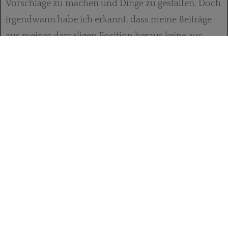
Vorschläge zu machen und Dinge zu gestalten. Doch
irgendwann habe ich erkannt, dass meine Beiträge
aus meiner damaligen Position heraus keine aus­
reichende Wirkung haben und ich habe mir gesagt,
entweder engagiere ich mich richtig oder ich lasse es
sein. Also habe ich mich für das Amt des DSB-
Präsidenten beworben, mit der Option, im Falle
einer Niederlage als Vizepräsident ins Präsidium zu
gehen.
PLÄNE FÜR DEN DSB
Ich glaube, der Erfolg meiner Bewerbung hatte vor
allem inhaltliche Gründe, weil ich schon lange im