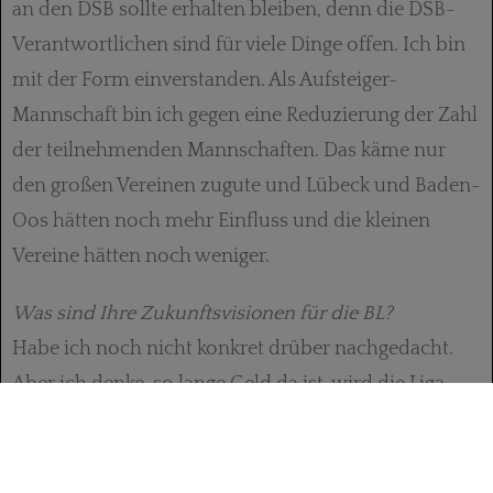
an den DSB sollte erhalten bleiben, denn die DSB-
Verantwortlichen sind für viele Dinge offen. Ich bin
mit der Form einverstanden. Als Aufsteiger-
Mannschaft bin ich gegen eine Reduzierung der Zahl
der teilnehmenden Mannschaften. Das käme nur
den großen Vereinen zugute und Lübeck und Baden-
Oos hätten noch mehr Einfluss und die kleinen
Vereine hätten noch weniger.
Was sind Ihre Zukunftsvisionen für die BL?
Habe ich noch nicht konkret drüber nachgedacht.
Aber ich denke, so lange Geld da ist, wird die Liga
stark bleiben – und vielleicht sogar noch stärker
werden. Kurzfristig und für uns selbst gesagt, wollen
wir die Klasse halten.