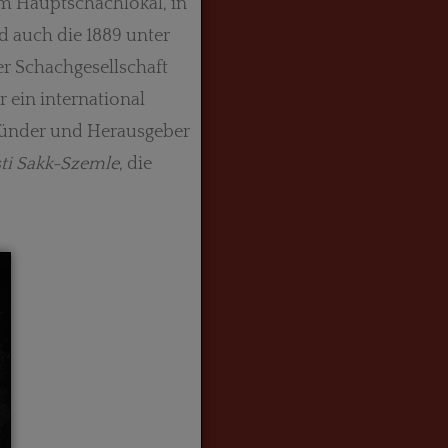
um Hauptschachlokal, in
d auch die 1889 unter
r Schachgesellschaft
r ein international
ründer und Heraus­geber
ti Sakk-Szemle
, die