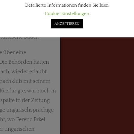
Detailierte Informationen finden Sie
hier
.
kleinen türkischen und
Cookie-Einstellungen
t. Als Stadt mit
AKZEPTIEREN
he Sprache auf lokaler
 türkische Bäder.
e über eine
 Die Behörden hatten
ach, wieder erlaubt.
chachklub mit seinem
6 erlangte, war noch in
spalte in der Zeitung
ige ungarischsprachige
ht, wo Ferenc Erkel
r unga­rischen