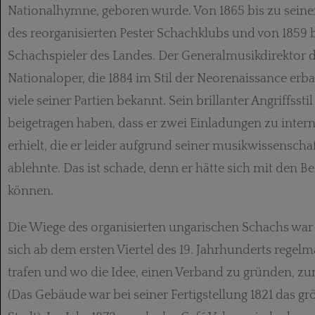
National­hymne, geboren wurde. Von 1865 bis zu seine
des reorga­nisierten Pester Schachklubs und von 1859 b
Schachspieler des Landes. Der Generalmusik­direktor 
Nationaloper, die 1884 im Stil der Neorenaissance erbau
viele seiner Partien bekannt. Sein brillanter Angriffsst
beigetragen haben, dass er zwei Einladungen zu inter
erhielt, die er leider aufgrund seiner musik­wissenscha
ablehnte. Das ist schade, denn er hätte sich mit den 
können.
Die Wiege des organisierten ungarischen Schachs wa
sich ab dem ersten Viertel des 19. Jahrhunderts regel
trafen und wo die Idee, einen Verband zu gründen, z
(Das Gebäude war bei seiner Fertigstellung 1821 das g