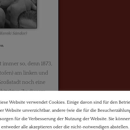
Kereki Sándor)
en.
ht immer so, denn 1873,
ltofen) am linken und
Großstadt noch eine
chitektur. Zu diesem
rkenherrschaft (1541-
iese Website verwendet Cookies. Einige davon sind für den Betri
 nach der Niederlage
er Website unverzichtbar, andere (wie die für die Besucherzählun
sorgen für die Verbesserung der Nutzung der Website. Sie könne
die zur Gründung der
entweder alle akzeptieren oder die nicht-notwendigen abstellen.
rund 300.000 Einwohner