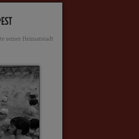
EST
te seiner Heimatstadt