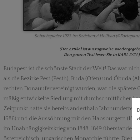
Schachspieler 1973 im Széchenyi Heilbad (©Fortepan/
(Der Artikel ist auszugsweise wiedergegeb
Den ganzen Text lesen Sie in KARL 2/24.)
Budapest ist die schönste Stadt der Welt! Das war nic
als die Bezirke Pest (Pesth), Buda (Ofen) und Óbuda (A
rechten Donauufer vereinigt wurden, war die spätere 
mäßig entwickelte Siedlung mit durch­schnittlicher Ar
Zeitpunkt hatte sie bereits anderthalb Jahrhunderte Tü
D
1686) und die Aussöhnung mit den Habsburgern (1867)
d
im Unabhängig­keitskrieg von 1848-1849 überstanden, 
öster­reichisch-ungarischen Monarchie führte. Die 