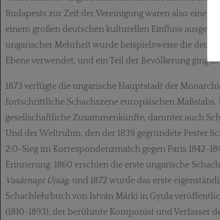
Budapests zur Zeit der Vereinigung waren also einem 
einem großen deutschen kulturellen Einfluss ausgesetz
ungarischer Mehrheit wurde beispielsweise die deutsc
Ebene verwendet, und ein Teil der Be­völkerung ging in
1873 verfügte die ungarische Hauptstadt der Monarchi
fortschrittliche Schachszene europäischen Maßstabs.
gesellschaftliche Zusammenkünfte, darunter auch Sch
Und der Weltruhm, den der 1839 gegründete Pester S
2:0-Sieg im Korrespondenz­match gegen Paris 1842-184
Erinnerung. 1860 erschien die erste ungarische Schach
Vasárnapi Újság
, und 1872 wurde das erste eigenständ
Schachlehrbuch von István Márki in Gyula ver­öffentlic
(1810-1893), der berühmte Komponist und Verfasser de