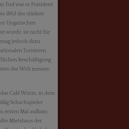
m Tod war er Präsident
is 1862 der stärkste
der Ungarischen
t wurde, ist nicht für
il mag jedoch dazu
nationalen Turnieren
ft­lichen Beschäftigung
Besten der Welt messen
r das Café Wurm, in dem
mäßig Schachspieler
um ersten Mal aufkam
rößte Mietshaus der