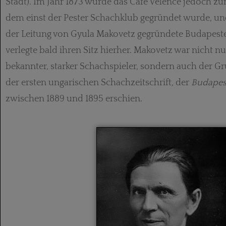
Stadt). Im Jahr 1873 wurde das Café Velence jedoch z
dem einst der Pester Schach­klub gegründet wurde, un
der Leitung von Gyula Makovetz gegründete Budapeste
verlegte bald ihren Sitz hierher. Makovetz war nicht nu
bekannter, starker Schachspieler, sondern auch der G
der ersten ungarischen Schachzeitschrift, der
Budapes
zwischen 1889 und 1895 erschien.