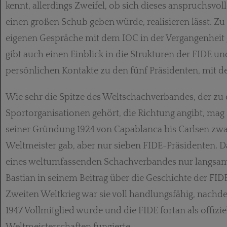
kennt, allerdings Zweifel, ob sich dieses anspruchsvol
einen großen Schub geben würde, realisieren lässt. Zu 
eigenen Gespräche mit dem IOC in der Vergangenheit 
gibt auch einen Einblick in die Strukturen der FIDE un
persönlichen Kontakte zu den fünf Präsidenten, mit de
Wie sehr die Spitze des Weltschachverbandes, der zu
Sport­­orga­nisationen gehört, die Richtung angibt, mag 
seiner Gründung 1924 von Capablanca bis Carlsen zwar
Weltmeister gab, aber nur sieben FIDE-Präsidenten. Da
eines welt­­­um­fassenden Schachverbandes nur langsa
Bastian in seinem Beitrag über die Geschichte der FID
Zweiten Weltkrieg war sie voll handlungsfähig, nach
1947 Vollmitglied wurde und die FIDE fortan als offiziel
Weltmeisterschaften fungierte.