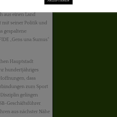
AKZEPTIEREN
räsidenten ein
 aus einen Land
t mit seiner Politik und
as gespaltene
 FIDE „Gens una Sumus“
chen Hauptstadt
hr hundertjähriges
 Hoffnungen, dass
erbindungen zum Sport
isziplin gelingen
SB-­Geschäftsführer
Jahren aus nächster Nähe