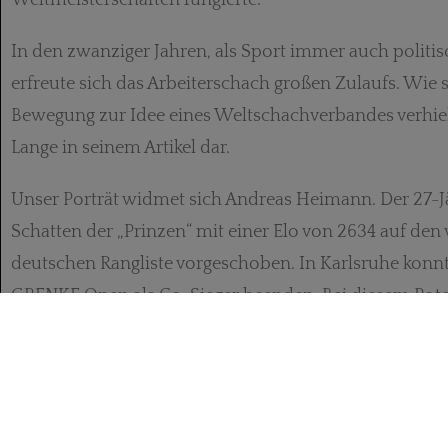
In den zwanziger Jahren, als Sport immer auch politi
erfreute sich das Arbeiterschach großen Zulaufs. Wie s
Bewegung zur Idee eines Weltschachverbandes verhielt
Lange in seinem Artikel dar.
Unser Porträt widmet sich Andreas Heimann. Der 27-Jä
Schatten der „Prinzen“ mit einer Elo von 2634 auf den v
deutschen Rangliste vorgeschoben. In Karlsruhe konnte
GRENKE Open als Co-Sieger beenden. Bei diesem Potent
dass er bislang in der deutschen Nationalmannschaft n
wird.
Mein Dank gilt Michael Negele, Wolfgang Pähtz, Raj 
Euwe Zentrum, die teils schwierig zu erreichendes Bil