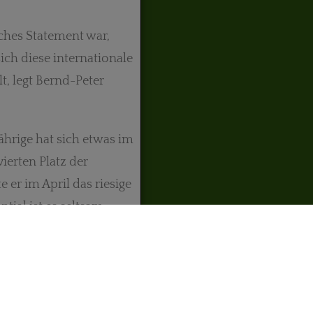
sches Statement war,
ich diese internationale
, legt Bernd-Peter
hrige hat sich etwas im
ierten Platz der
 er im April das riesige
ial ist es seltsam,
icht berücksichtigt
Tischbierek und dem Max
dmaterial zu dieser