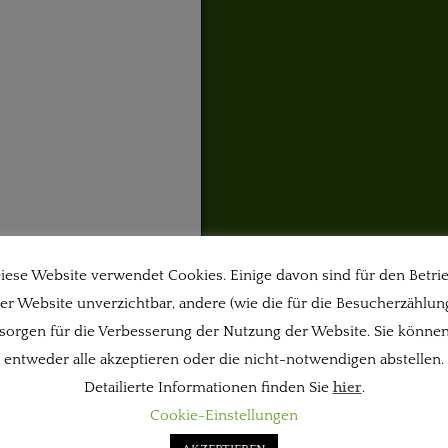
iese Website verwendet Cookies. Einige davon sind für den Betri
sidenten im Oktober
er Website unverzichtbar, andere (wie die für die Besucherzählun
n Paris gegründeten
sorgen für die Verbesserung der Nutzung der Website. Sie könne
f die Geschichte und
entweder alle akzeptieren oder die nicht-notwendigen abstellen.
kzublicken.
Detailierte Informationen finden Sie
hier
.
Cookie-Einstellungen
 36 Jahre lang von