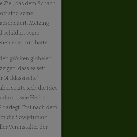
le Ziel, das dem Schach
oft sind seine
gescheitert. Metzing
d schildert seine
nen er zu tun hatte.
 den größten globalen
zeigen, dass es seit
 14 „klassische“
bei setzte sich die Idee
m durch, wie Herbert
E darlegt. Erst nach dem
dem die Sowjetunion
ler Veranstalter der