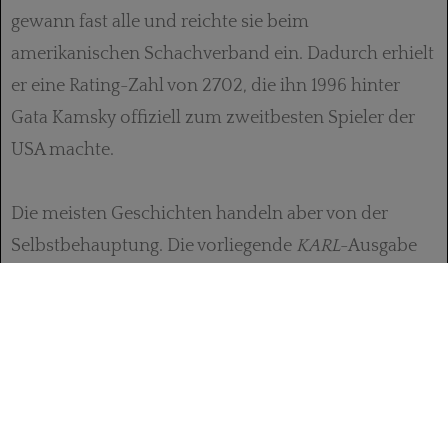
gewann fast alle und reichte sie beim
amerikanischen Schachverband ein. Dadurch erhielt
er eine Rating-Zahl von 2702, die ihn 1996 hinter
Gata Kamsky offiziell zum zweitbesten Spieler der
USA machte.
Die meisten Geschichten handeln aber von der
Selbstbehauptung. Die vorliegende
KARL
-Ausgabe
misst einen Zeitrahmen aus, der von den
napoleonischen Kriegen bis zum gegenwärtigen
Strafvollzug reicht. Dabei dokumentiert die
Herstellung von Schachsets den Erfindungsreichtum
der Gefangenen. Und das Spielen in der Haft, das oft
nur blind oder durch Klopfzeichen möglich war,