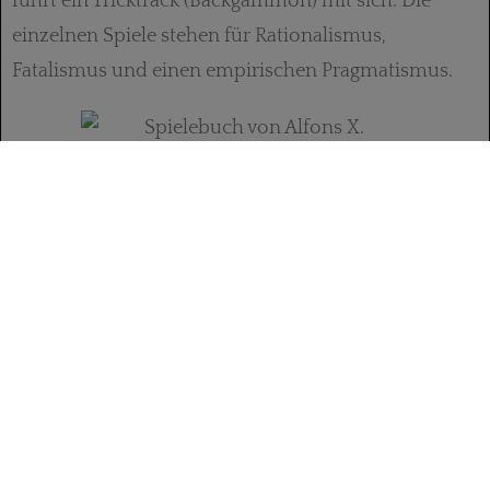
führt ein Tricktrack (Backgammon) mit sich. Die
einzelnen Spiele stehen für Rationalismus,
Fatalismus und einen empirischen Pragmatismus.
150 teils ganzseitige Miniaturen auf 99 Folios
erläutern den Text. Der größte Teil der reich
illustrierten Darstellung der mittelalterlichen Brett
und Würfelspiele gebührt mit symbolischen 64
Seiten dem Schach. Dem königlichen Spiel ist auch
das edelste Ambiente zugeordnet. Es findet meist in
palastartiger, höfischer Umgebung statt. Lediglich
die Darstellungen von Handwerkern, die die Spiele