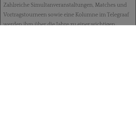
Zahlreiche Simultanveranstaltungen, Matches und
Vortragstourneen sowie eine Kolumne im Telegraaf
werden ihm über die Jahre zu einer wichtigen
Geldquelle. Besonders durch das Bridgespiel, mit
dem er zeitweise seinen Lebensunterhalt bestreitet,
ist er mit Holland verbunden. Zu seinem Ableben
bringen die Zeitungen lange Nachrufe.
Russland und die UdSSR kennt Lasker durch
zahlreiche Turnierteilnahmen und
Simultantourneen sowie dem WM-Rückkampf
gegen Steinitz. Von 1935-37 lebt er in Moskau,
angetan vom Kommunismus und wohl auch etwas
blind für die Realitäten. Als sich 1937 das Klima