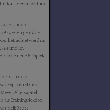
ntuition, Ideenreichtum
i vielen anderen
nen Aspekten geordnet
der betrachtet werden.
n 64
und im
ahlreiche neue Beispiele
idmet sich dem
 Konzept verrät den
 Meyer. Alle Kapitel
h als Trainingslektion.
 Endspielbücher