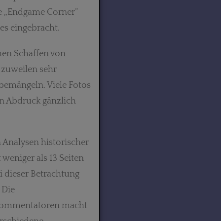
 „Endgame Corner“
hes eingebracht.
hen Schaffen von
e zuweilen sehr
 bemängeln. Viele Fotos
n Abdruck gänzlich
n Analysen historischer
 weniger als 13 Seiten
i dieser Betrachtung
 Die
 Kommentatoren macht