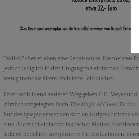
etwa 22,- Euro
(Das Rezensionsexemplar wurde freundlicherweise von Russell Enterprise
Taktikbücher erleben eine Renaissance. Die meisten P
jedoch lediglich in den Umgang mit einfachen Kombin
wenig mehr als ältere, etablierte Lehrbücher.
Einen wohltuend anderen Weg gehen C.D. Meyer und K
kürzlich vorgelegten Buch
The Magic of Chess Tactics
.
Bundesligaspieler wenden sich an Fortgeschrittene un
eine Übersicht einfacher taktischer Motive. Stattdesse
äußerst detailliert komplizierte Partiesituationen, de