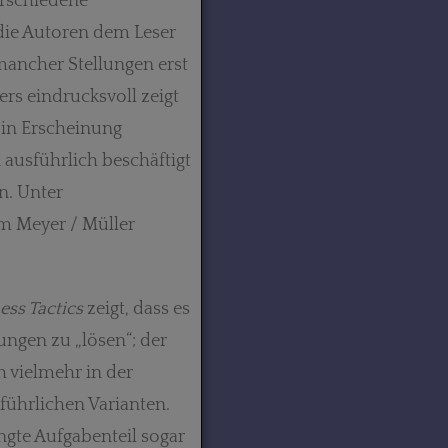
erschiedene
die Autoren dem Leser
ancher Stellungen erst
rs eindrucksvoll zeigt
 in Erscheinung
ausführlich beschäftigt
n. Unter
m Meyer / Müller
ess Tactics
zeigt, dass es
lungen zu „lösen“; der
h vielmehr in der
führlichen Varianten.
ängte Aufgabenteil sogar