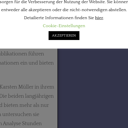
sorgen für die Verbesserung der Nutzung der Website. Sie könne
entweder alle akzeptieren oder die nicht-notwendigen abstellen.
Detailierte Informationen finden Sie
hier
.
Cookie-Einstellungen
s zur Verfügung gestellt.)
AKZEPTIEREN
ublikationen führen
ationen ein und bieten
arsten Müller in ihrem
 Die beiden langjährigen
d bieten mehr als nur
n untersuchen sie
ren Analyse Stunden