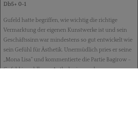
Db5+ 0-1
Gufeld hatte begriffen, wie wichtig die richtige
Vermarktung der eigenen Kunstwerke ist und sein
Geschäftssinn war mindestens so gut entwickelt wie
sein Gefühl für Ästhetik. Unermüdlich pries er seine
„Mona Lisa“ und kommentierte die Partie Bagirow –
Gufeld in zahllosen Anthologien und
Schachzeitschriften. Skrupel bereits Geschriebenes
noch ein zweites oder drittes Mal zu veröffentlichen
hatte er nicht. Er war ein Künstler des Recycelns.
Wesentliche Passagen in The Search for Mona Lisa
sind bereits früher unter dem Titel My Life in Chess
erschienen und wurden anschließend wieder zu